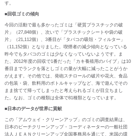
す。
■回収ゴミの傾向
今回の活動で最も多かったゴミは「硬質プラスチックの破
片」（27,848個）、次いで「プラスチックシートや袋の破
片」（21,112個）、3番目が「タバコの吸殻・フィルター」
（11,152個）となりました。喫煙者の減少傾向となっている
昨今でもタバコのゴミは少なくなっていないようです。ま
た、2012年度の回収で1番だった「カキ養殖用のパイプ」は10
番目までランクを落としゴミの量が大幅に減ったことがうか
がえます。その他では、発砲スチロールの破片や花火、食品
の包装・袋、飲料用のボトルキャップなど、海で遊んでその
まま捨てて帰ってしまったと考えられるゴミが目立ちまし
た。なお、ゴミの種類は全体で81種類となっています。
■日本のデータが世界に貢献
この「アムウェイ・クリーンアップ」のゴミの調査結果は、
日本のビーチクリーンアップ・コーディネーターの一般社団
法人ＪＥＡＮクリーンアップ全国事務局を通じて、米国の環