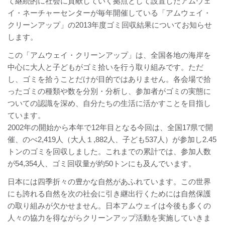
て継続的に社会に貢献していく拠点として設置したアムウェ
イ・ネーチャーセンターが毎年開催している「アムウェイ・
クリーンアップ」の2013年度ゴミ回収結果についてお知らせ
します。
この「アムウェイ・クリーンアップ」は、全国各地の海岸を
中心に大人と子どもがゴミ拾いを行う取り組みです。ただ
し、ゴミを拾うことだけが目的ではありません。各会場で拾
ったゴミの種類や数を分別・分析し、参加者がゴミの実態に
ついての認識を深め、自分たちの生活に活かすことを目指し
ています。
2002年の開始から本年で12年目となる今回は、全国17県で開
催、のべ2,419人（大人１,882人、子ども537人）が参加し2.45
トンのゴミを回収しました。これまでの累計では、参加人数
が54,354人、ゴミ回収量が約50トンにも及んでいます。
日本には四季折々の豊かな自然があふれています。この世界
にも誇れる自然を次の社会に引き継出行くためには自然保護
の取り組みが欠かせません。日本アムウェイは今後も多くの
人々の協力を得ながらクリーンアップ活動を実施していきま