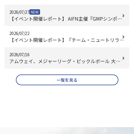
2026/07/27
NEW
【イベント開催レポート】 AIFN主催『GMPシンポジ
ウム2026』にニュートリライト™が協賛。日本におけ
る9月のGMP義務化に向け、アメリカのcGMP基準の
2026/07/22
【イベント開催レポート】『チーム・ニュートリライ
製造品質管理を紹介
ト™』 未来のアスリート育成企画 高知出身西内悠人
選手による「キッズ・レスリング教室」開催 2026年7
2026/07/16
アムウェイ、メジャーリーグ・ピックルボール 大会
月11日（土）開催 【主催】日本アムウェイ合同会社/
タイトルスポンサーに就任
高知レスリングクラブ
一覧を見る