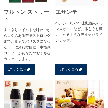
フルトン ストリー
エサンテ
ト
ヘルシーな4 to 1脂肪酸のバラ
ンスオイルなど、体も心も満
すっきりマイルドな味わいか
足させる上質な洋食材がライ
らコクのある苦味ストロング
ンナップ。
まで、まるでバリスタになっ
たように淹れ方自在！本格派
コーヒーがあなたのおうちを
カフェにします。
詳しく見る
詳しく見る