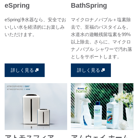
eSpring
BathSpring
eSpring浄水器なら、安全でお
マイクロナノバブル＋塩素除
いしい水を経済的にお楽しみ
去で、至福のバスタイムを。
いただけます。
水道水の遊離残留塩素を99%
以上除去。さらに、マイクロ
ナノバブル シャワーで汚れ落
としをサポートします。
詳しく見る
詳しく見る
アトモスフィア
アムウェイ ホーム