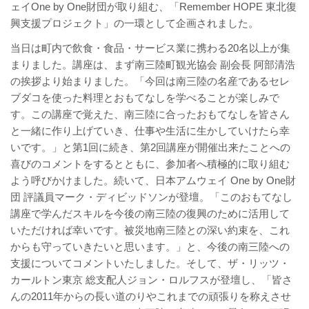
ェイOne by One財団が取り組む、「Remember HOPE 東北復
興支援プロジェクト」の一環として企画されました。
当日は町内で飲食・食品・サービス業に携わる20名以上が集
まりました。講座は、まず南三陸町観光協会 副会長 阿部清浩
の挨拶より始まりました。「今回は南三陸の名産であるセレ
ブダコを使った料理とおもてなしを学べることが楽しみで
す。この講座で覚えた、南三陸に合ったおもてなしを皆さん
と一緒に作り上げていき、仕事や生活に生かしていけたら幸
いです。」と第1回に続き、第2回講座が開催出来たことへの
喜びのコメントをするとともに、参加者へ積極的に取り組む
よう呼びかけました。続いて、日本アムウェイ One by One財
団 評議員マーク・ディビッドソンが登壇。「このおもてなし
講座で学んだスキルを今後の南三陸の復興のために活用して
いただければ幸いです。被災地南三陸との深い約束を、これ
からも守っていきたいと思います。」と、今後の南三陸への
支援についてコメントいたしました。そして、ザ・リッツ・
カールトン東京 総支配人ジョン・ロルフスが登壇し、「皆さ
んの2011年からの長い道のりやこれまでの頑張りを称えさせ