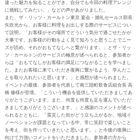
違った魅力を知ることができ、自分でも今回の料理アレンジ
に挑戦してみたい。」などの声があがりました。
また、ザ・リッツ・カールトン東京 宴会・婚礼セールス部長
矢吹光から、お客様に料理をお出しする際のサービスについ
て説明。「お客様がその場所でどういう気分で過ごせたかが
大事です。お客様の行動をよく見て知ろうと思うことでニー
ズが読め、それがおもてなしへと繋がります。」とザ・リッ
ツ・カールトンのサービスの極意が述べられると、参加者か
らは「おもてなしがお客様の満足につながることを学べまし
た。またお客様に来ていただき復興に繋がるよう、学んだこ
とを取り入れたいと思います。」と感想が述べられました。
イベントの最後、参加者を代表して南三陸町飲食店組合長 高
橋 修様が登壇。「こういう機会を提供していただきましてあ
りがとうございます。また、何度も何度も足を運んでいただ
きましてありがとうございます。」と感謝のコメントが述べ
られるとともに、「震災した街がどう立ち上がるか、地域イ
ノーベションが課題となっている中、常に笑顔で楽しいこと
を考え、街を作っていきたいと思います。」と今後の復興に
向けて力強いコメントをいただきました。参加者の方から