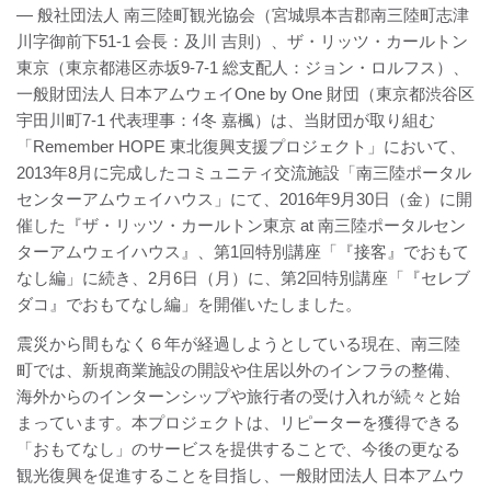
— 般社団法人 南三陸町観光協会（宮城県本吉郡南三陸町志津
川字御前下51-1 会長：及川 吉則）、ザ・リッツ・カールトン
東京（東京都港区赤坂9-7-1 総支配人：ジョン・ロルフス）、
一般財団法人 日本アムウェイOne by One 財団（東京都渋谷区
宇田川町7-1 代表理事：ｲ冬 嘉楓）は、当財団が取り組む
「Remember HOPE 東北復興支援プロジェクト」において、
2013年8月に完成したコミュニティ交流施設「南三陸ポータル
センターアムウェイハウス」にて、2016年9月30日（金）に開
催した『ザ・リッツ・カールトン東京 at 南三陸ポータルセン
ターアムウェイハウス』、第1回特別講座「『接客』でおもて
なし編」に続き、2月6日（月）に、第2回特別講座「『セレブ
ダコ』でおもてなし編」を開催いたしました。
震災から間もなく６年が経過しようとしている現在、南三陸
町では、新規商業施設の開設や住居以外のインフラの整備、
海外からのインターンシップや旅行者の受け入れが続々と始
まっています。本プロジェクトは、リピーターを獲得できる
「おもてなし」のサービスを提供することで、今後の更なる
観光復興を促進することを目指し、一般財団法人 日本アムウ