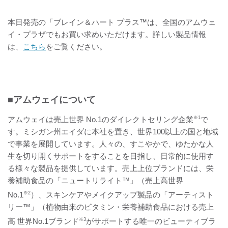
本日発売の「ブレイン＆ハート プラス™は、全国のアムウェ
イ・プラザでもお買い求めいただけます。詳しい製品情報
は、
こちら
をご覧ください。
■アムウェイについて
アムウェイは売上世界 No.1のダイレクトセリング企業
※1
で
す。ミシガン州エイダに本社を置き、世界100以上の国と地域
で事業を展開しています。人々の、すこやかで、ゆたかな人
生を切り開くサポートをすることを目指し、日常的に使用す
る様々な製品を提供しています。売上上位ブランドには、栄
養補助食品の「ニュートリライト™」（売上高世界
No.1
※2
）、スキンケアやメイクアップ製品の「アーティスト
リー™」（植物由来のビタミン・栄養補助食品における売上
高 世界No.1ブランド
※3
がサポートする唯一のビューティブラ