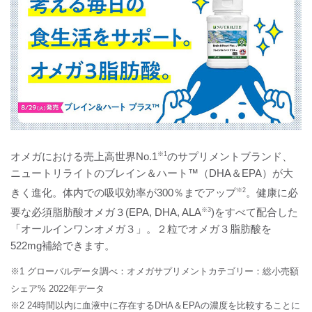
オメガにおける売上高世界No.1
※1
のサプリメントブランド、
ニュートリライトのブレイン＆ハート™（DHA＆EPA）が大
きく進化。体内での吸収効率が300％までアップ
※2
。健康に必
要な必須脂肪酸オメガ３(EPA, DHA, ALA
※3
)をすべて配合した
「オールインワンオメガ３」。２粒でオメガ３脂肪酸を
522mg補給できます。
※1 グローバルデータ調べ：オメガサプリメントカテゴリー：総小売額
シェア% 2022年データ
※2 24時間以内に血液中に存在するDHA＆EPAの濃度を比較することに