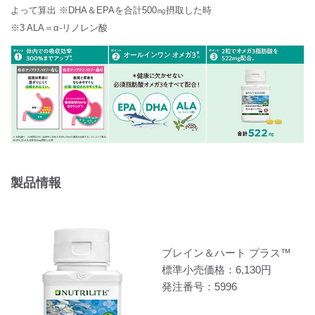
よって算出 ※DHA＆EPAを合計500㎎摂取した時
※3 ALA＝α-リノレン酸
製品情報
ブレイン＆ハート プラス™
標準小売価格：6,130円
発注番号：5996