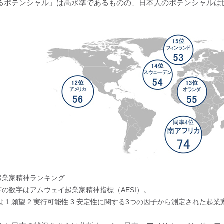
るポテンシャル」は高水準であるものの、日本人のポテンシャルは世
起業家精神ランキング
下の数字はアムウェイ起業家精神指標（AESI）。
Iは 1.願望 2.実行可能性 3.安定性に関する3つの因子から測定された