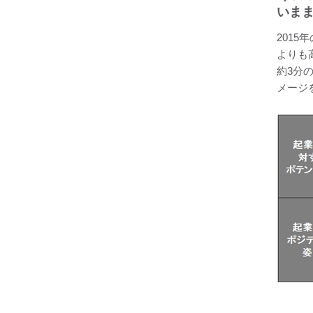
いま
201
よりも
約3分
メージ