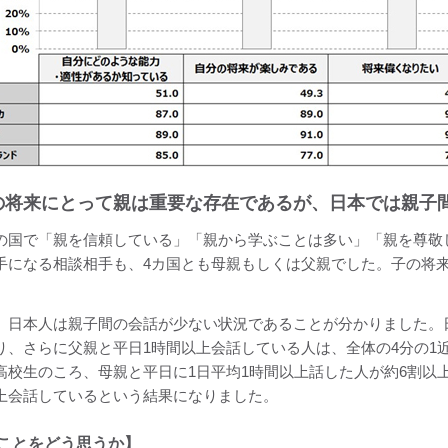
子の将来にとって親は重要な存在であるが、日本では親子
の国で「親を信頼している」「親から学ぶことは多い」「親を尊敬
手になる相談相手も、4カ国とも母親もしくは父親でした。子の将
。
、日本人は親子間の会話が少ない状況であることが分かりました。
り、さらに父親と平日1時間以上会話している人は、全体の4分の1
高校生のころ、母親と平日に1日平均1時間以上話した人が約6割以
上会話しているという結果になりました。
ことをどう思うか】