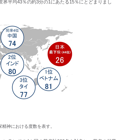
界平均43％の約3分の1にあたる15％にとどまりまし
起業家精神における度数を表す。