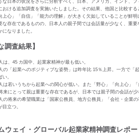
うな日本の状況をさらに分析すべく、日本、アメリカ、インド、フィ
における追加調査を実施いたしました。その結果、他国と比較する
向上心」「自信」「能力の理解」が大きく欠如していることが鮮明
要な存在であるものの、日本人の親子間では会話量が少なく、重要
かになりました。
な調査結果】
本人は、45 カ国中、起業家精神が最も低い。
日本人の「起業へのポジティブな姿勢」は昨年比 15％上昇。一方で
ばい。
日本人は若いうちから起業への関心が低い。また「野心」「向上心」
子の将来にとって親は重要な存在であるが、日本では親子間の会話が少
日本人の将来の希望職業は「国家公務員、地方公務員」「会社・企業
が目立つ。
ムウェイ・グローバル起業家精神調査レポー