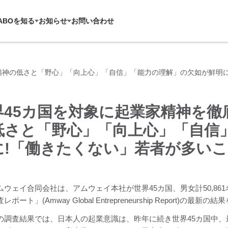
ABOを知る
お知らせ
お問い合わせ
精神の低さと「野心」「向上心」「自信」「能力の理解」の欠如が鮮明
界45カ国を対象に起業家精神を徹
低さと「野心」「向上心」「自信
に!「働きたくない」若者が多い
ムウェイ合同会社は、アムウェイ本社が世界45カ国、男女計50,8
ポート」(Amway Global Entrepreneurship Report)の最新
の調査結果では、日本人の起業意識は、昨年に続き世界45カ国中