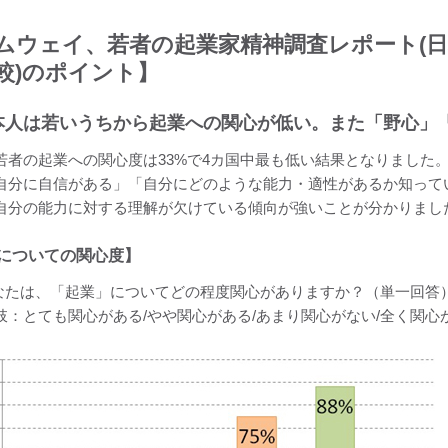
ムウェイ、若者の起業家精神調査レポート(
較)のポイント】
日本人は若いうちから起業への関心が低い。また「野心
若者の起業への関心度は33%で4カ国中最も低い結果となりました
自分に自信がある」「自分にどのような能力・適性があるか知って
自分の能力に対する理解が欠けている傾向が強いことが分かりまし
についての関心度】
なたは、「起業」についてどの程度関心がありますか？（単一回答）（
肢：とても関心がある/やや関心がある/あまり関心がない/全く関心が