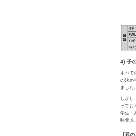
4) 
すべて
の決め
ました
しかし
ってお
学生・
時間以
【親の