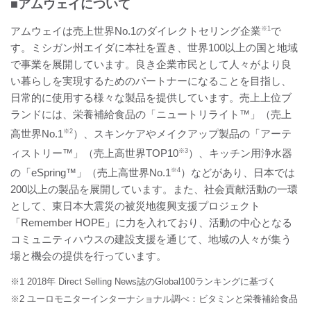
■アムウェイについて
アムウェイは売上世界No.1のダイレクトセリング企業
※1
で
す。ミシガン州エイダに本社を置き、世界100以上の国と地域
で事業を展開しています。良き企業市民として人々がより良
い暮らしを実現するためのパートナーになることを目指し、
日常的に使用する様々な製品を提供しています。売上上位ブ
ランドには、栄養補給食品の「ニュートリライト™」（売上
高世界No.1
※2
）、スキンケアやメイクアップ製品の「アーテ
ィストリー™」（売上高世界TOP10
※3
）、キッチン用浄水器
の「eSpring™」（売上高世界No.1
※4
）などがあり、日本では
200以上の製品を展開しています。また、社会貢献活動の一環
として、東日本大震災の被災地復興支援プロジェクト
「Remember HOPE」に力を入れており、活動の中心となる
コミュニティハウスの建設支援を通じて、地域の人々が集う
場と機会の提供を行っています。
※1 2018年 Direct Selling News誌のGlobal100ランキングに基づく
※2 ユーロモニターインターナショナル調べ：ビタミンと栄養補給食品