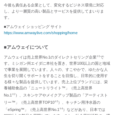
今後も責任ある企業として、変化するビジネス環境に対応
し、より一層質の高い製品とサービスを提供してまいりま
す。
■アムウェイ ショッピング サイト
https://www.amwaylive.com/shopping/home
■アムウェイについて
アムウェイは売上世界No.1のダイレクトセリング企業
※1
で
す。ミシガン州エイダに本社を置き、世界100以上の国と地域
で事業を展開しています。人々の、すこやかで、ゆたかな人
生を切り開くサポートをすることを目指し、日常的に使用す
る様々な製品を提供しています。売上上位ブランドには、栄
養補助食品の「ニュートリライト™」（売上高世界
No.1
※2
）、スキンケアやメイクアップ製品の「アーティスト
リー™」（売上高世界TOP10
※3
）、キッチン用浄水器の
「eSpring™」（売上高世界No.1
※4
）などがあり、日本では