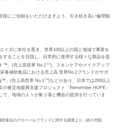
皆様にご信頼をいただけますよう、引き続き高い倫理観
エイダに本社を置き、世界100以上の国と地域で事業を
をすることを目指し、日常的に使用する様々な製品を提
」(売上高世界 No.1
※2
)、スキンケアやメイクアップ
養補助食品における売上高 世界No.1ブランドがサポ
g™」(売上高世界 No.1
※4
)などがあり、日本では200以上
災地復興支援プロジェクト「Remember HOPE」
じて、地域の人々が集う場と機会の提供を行っていま
補助食品のグローバルブランドに関する調査より（総小売額、