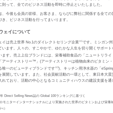
に則って、全てのビジネス活動を即時に停止といたしました。
、今後も会員の皆様、お客さま、ならびに弊社に関係する全ての
づき、ビジネス活動を行ってまいります。
ウェイについて
ェイは売上世界 No.1のダイレクトセリング企業
※1
です。ミシガン州
ています。人々の、すこやかで、ゆたかな人生を切り開くサポート
います。売上上位ブランドには、栄養補助食品の「ニュートリライト™
「アーティストリー™」(アーティストリーは植物由来のビタミン・栄
る唯一のビューティブランドです
※3
)、キッチン用浄水器の「eSprin
を展開しています。また、社会貢献活動の一環として、東日本大震災の被
入れており、活動の中心となるコミュニティハウスの建設支援を通
1年 Direct Selling News誌の Global 100ランキングに基づく
ーロモニターインターナショナルにより実施された世界のビタミンおよび栄養
調べ）