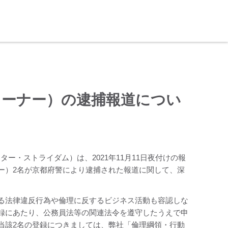
オーナー）の逮捕報道につい
ー・ストライダム）は、2021年11月11日夜付けの報
ー）2名が京都府警により逮捕された報道に関して、深
る法律違反行為や倫理に反するビジネス活動も容認しな
録にあたり、公務員法等の関連法令を遵守したうえで申
当該2名の登録につきましては、弊社「倫理綱領・行動