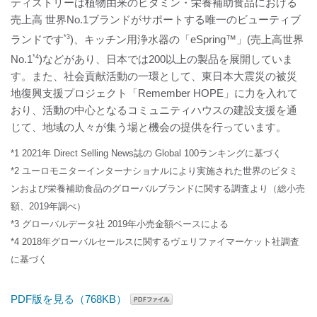
ティストリーは植物由来のビタミン・栄養補助食品における
売上高 世界No.1ブランドがサポートする唯一のビューティブ
ランドです
*3
)、キッチン用浄水器の「eSpring™」(売上高世界
No.1
*4
)などがあり、日本では200以上の製品を展開していま
す。また、社会貢献活動の一環として、東日本大震災の被災
地復興支援プロジェクト「Remember HOPE」に力を入れて
おり、活動の中心となるコミュニティハウスの建設支援を通
じて、地域の人々が集う場と機会の提供を行っています。
*1 2021年 Direct Selling News誌の Global 100ランキングに基づく
*2 ユーロモニターインターナショナルにより実施された世界のビタミ
ンおよび栄養補助食品のグローバルブランドに関する調査より（総小売
額、2019年調べ）
*3 グローバルデータ社 2019年小売金額ベースによる
*4 2018年グローバルセールスに関するヴェリファイマーケット社調査
に基づく
PDF版を見る（768KB）