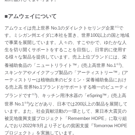
■アムウェイについて
アムウェイは売上世界 No.1のダイレクトセリング企業
※1
で
す。ミシガン州エイダに本社を置き、世界100以上の国と地域
で事業を展開しています。人々の、すこやかで、ゆたかな人
生を切り開くサポートをすることを目指し、日常的に使用す
る様々な製品を提供しています。売上上位ブランドには、栄
養補助食品の「ニュートリライト™」(売上高世界 No.1
※2
)、
スキンケアやメイクアップ製品の「アーティストリー™」(ア
ーティストリーは植物由来のビタミン・栄養補助食品におけ
る売上高 世界No.1ブランドがサポートする唯一のビューティ
ブランドです
※3
)、キッチン用浄水器の「eSpring™」(売上高
世界 No.1
※4
)などがあり、日本では200以上の製品を展開して
います。また、社会貢献活動の一環として、東日本大震災の
被災地復興支援プロジェクト「Remember HOPE」に取り組
んでおり2022年9月より子どもの貧困支援『Tomorrow HOPE
プロジェクト』を実施しています。