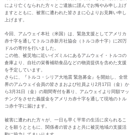
により亡くなられた方々とご遺族に謹んでお悔やみ申し上げ
ますとともに、被害に遭われた皆さまに心よりお見舞い申し
上げます。
今回、アムウェイ本社（米国）は、緊急支援としてアメリカ
赤十字を通してトルコ赤新月社協会（トルコ赤十字）に20万
ドルの寄付を行いました。
この他、被災地に近いイズミルにあるアムウェイ・トルコの
倉庫より、自社の栄養補助食品などの物資提供を含めた支援
を予定しています。
さらに、『トルコ・シリア大地震 緊急募金』を開始し、全世
界のアムウェイ会員の皆さまおよび社員より2月17日（金）か
ら3月31日（金）の期間寄付を募り、アムウェイより同額マッ
チングをさせた義援金をアメリカ赤十字を通して現地のトル
コ赤十字に届けます。
被害に遭われた方々が、一日も早く平常の生活に戻られるこ
とを願うとともに、関係者の皆さまと共に被災地域の支援活
動に協力してまいります。