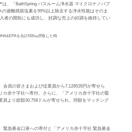
は、「BathSpring バスルーム浄水器 マイクロナノバブ
水の遊離残留塩素を99%以上除去する浄水性能はそのま
購入者の開拓にも成功し、好調な売上の好調を維持してい
HA&EPAを合計500㎎摂取した時
員の皆さまおよび従業員から7,128535円が寄せら
リカ赤十字社へ寄付。さらに、「アメリカ赤十字社の緊
より総額30,758ドルが寄せられ、同額をマッチング
、緊急募金口座への寄付と「アメリカ赤十字社 緊急募金