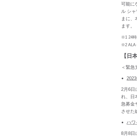
可能にな
ル シ
まに、
ます。
※1 2
※2 AL
【日
＜緊急
20
2月6
れ、日
急募金
させた
ハワ
8月8