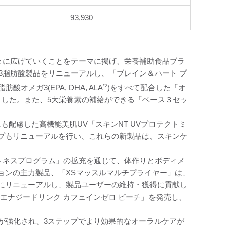
93,930
々に広げていくことをテーマに掲げ、栄養補助食品ブラ
ガ3脂肪酸製品をリニューアルし、「ブレイン＆ハート プ
オメガ3(EPA, DHA, ALA
*2
)をすべて配合した「オ
ました。また、5大栄養素の補給ができる「ベース３セッ
にも配慮した高機能美肌UV「スキンNT UVプロテクトミ
プもリニューアルを行い、これらの新製品は、スキンケ
トネスプログラム」の拡充を通じて、体作りとボディメ
ョンの主力製品、「XSマッスルマルチプライヤー」は、
にリニューアルし、製品ユーザーの維持・獲得に貢献し
エナジードリンク カフェインゼロ ピーチ」を発売し、
が強化され、3ステップでより効果的なオーラルケアが