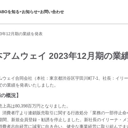
ABOを知る
お知らせ
お問い合わせ
23年12月期の業績を発表
アムウェイ 2023年12月期の業
ムウェイ合同会社（本社：東京都渋谷区宇田川町7-1、社長：イリーナ・
までの業績を発表いたしました。
期の概況】
上高は80,398百万円となりました。
、消費者庁より連鎖販売取引に関する行政処分「業務の一部停止命令およ
の期間、新規会員登録・勧誘を停止しました。新社長のイリーナ・
消費者志向経営に誠実に向き合い、健全な事業経営に取り組んでま