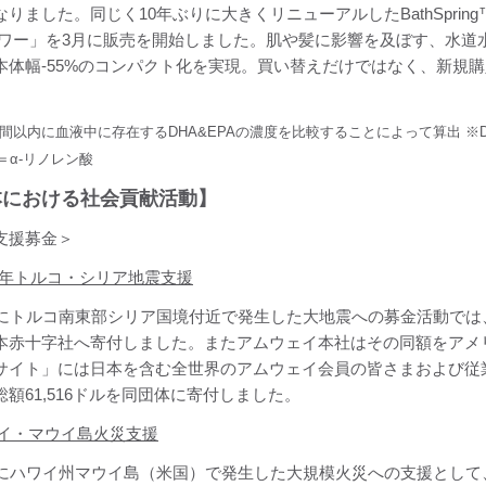
りました。同じく10年ぶりに大きくリニューアルしたBathSpring™
ャワー」を3月に販売を開始しました。肌や髪に影響を及ぼす、水道
本体幅-55%のコンパクト化を実現。買い替えだけではなく、新規
4時間以内に血液中に存在するDHA&EPAの濃度を比較することによって算出 ※D
A＝α-リノレン酸
本における社会貢献活動】
支援募金＞
23年トルコ・シリア地震支援
日にトルコ南東部シリア国境付近で発生した大地震への募金活動では、会
本赤十字社へ寄付しました。またアムウェイ本社はその同額をアメ
サイト」には日本を含む全世界のアムウェイ会員の皆さまおよび従業員
総額61,516ドルを同団体に寄付しました。
イ・マウイ島火災支援
日にハワイ州マウイ島（米国）で発生した大規模火災への支援として