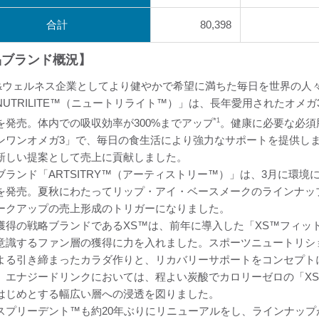
合計
80,398
品ブランド概況】
&ウェルネス企業としてより健やかで希望に満ちた毎日を世界の人
NUTRILITE™（ニュートリライト™）」は、長年愛用されたオメ
を発売。体内での吸収効率が300%までアップ
*1
。健康に必要な必須脂肪酸
ンワンオメガ3」で、毎日の食生活により強力なサポートを提供し
新しい提案として売上に貢献しました。
ブランド「ARTSITRY™（アーティストリー™）」は、3月に環境
を発売。夏秋にわたってリップ・アイ・ベースメークのラインナッ
ークアップの売上形成のトリガーになりました。
獲得の戦略ブランドであるXS™は、前年に導入した「XS™フィッ
意識するファン層の獲得に力を入れました。スポーツニュートリシ
よる引き締まったカラダ作りと、リカバリーサポートをコンセプト
。エナジードリンクにおいては、程よい炭酸でカロリーゼロの「XS
はじめとする幅広い層への浸透を図りました。
スプリーデント™も約20年ぶりにリニューアルをし、ラインナップ