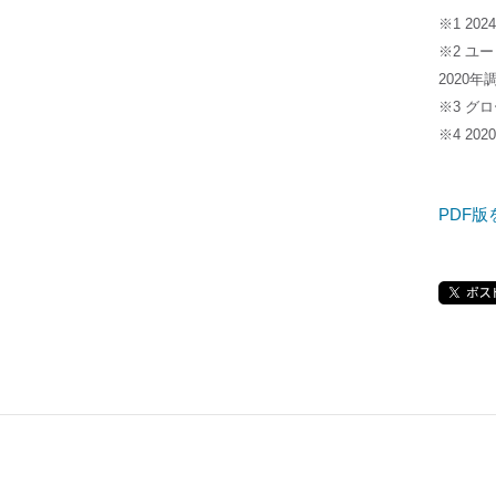
※1 202
※2 ユ
2020年
※3 グ
※4 2
PDF版