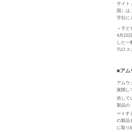
サイト
国）は
字社に 
＜子ども
4月2
した一般
TUJ
■アム
アムウ
展開し
供して
製品の
ートす
の製品
に取り組