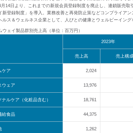
3年4月14日より、これまでの新規会員登録制度を廃止し、連鎖販売
イ新登録制度」を導入。業務改善と再発防止策などコンプライアン
ヘルス＆ウェルネス企業として、人びとの健康とウェルビーイング
ムウェイ製品群別売上高（単位：百万円）
2023年
売上高
売上構
ムケア
2,024
スウェア
13,976
ソナルケア（化粧品含む）
18,761
補給食品
44,375
他
1,262