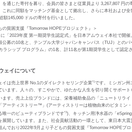
」を通じた寄付を募り、会員の皆さまと従業員より 3,267,807
、これに同額をマッチング基金として拠出し、さらに本社および全
総額145,000 ドルの寄付を行いました。
の貧困支援『Tomorrow HOPEプロジェクト』＞
2日に「2023年度 第一期奨学生認定式」を日本アムウェイ本社で
公募の10名と、テンプル大学ジャパンキャンパス（TUJ）とのパートナ
 スカラシップ プログラム」の1名、計11名が第1期奨学生として認
ウェイについて
ェイは売上世界 No.1のダイレクトセリング企業
*1
です。ミシガン州
ています。人々の、すこやかで、ゆたかな人生を切り開くサポート
います。売上上位ブランドには、栄養補助食品の「ニュートリライト™
「アーティストリー™」(アーティストリーは植物由来のビタミン・栄
る唯一のビューティブランドです
*3
)、キッチン用浄水器の「eSpring
を展開しています。また、社会貢献活動の一環として、東日本大震災の被
んでおり2022年9月より子どもの貧困支援『Tomorrow HOP