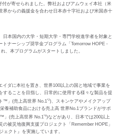
 円の寄付が寄せられました。弊社およびアムウェイ本社（米
世界からの義援金を合わせ日本赤十字社および米国赤十
開催。日本国内の大学・短期大学・専門学校進学者を対象と
ーシップ奨学金プログラム「Tomorrow HOPE -
定され、本プログラムがスタートしました。
エイダに本社を置き、世界100以上の国と地域で事業を
をすることを目指し、日常的に使用する様々な製品を提
」(売上高世界 No.1
*2
)、スキンケアやメイクアップ
養補助食品における売上高 世界No.1ブランドがサポ
™」(売上高世界 No.1
*4
)などがあり、日本では200以上
災地復興支援プロジェクト「Remember HOPE」
Eプロジェクト』を実施しています。