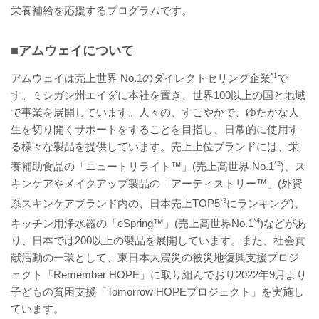
栄養補給を応援するプログラムです。
■アムウェイについて
アムウェイは売上世界 No.1のダイレクトセリング企業
*1
で
す。ミシガン州エイダに本社を置き、世界100以上の国と地域
で事業を展開しています。人々の、すこやかで、ゆたかな人
生を切り開くサポートをすることを目指し、日常的に使用す
る様々な製品を提供しています。売上上位ブランドには、栄
養補助食品の「ニュートリライト™」(売上高世界 No.1
*2
)、ス
キンケアやメイクアップ製品の「アーティストリー™」(外資
系スキンケアブランド内の、日本売上TOP5
*3
にランキング)、
キッチン用浄水器の「eSpring™」(売上高世界No.1
*4
)などがあ
り、日本では200以上の製品を展開しています。また、社会貢
献活動の一環として、東日本大震災の被災地復興支援プロジ
ェクト「Remember HOPE」に取り組んでおり2022年9月より
子どもの貧困支援「Tomorrow HOPEプロジェクト」を実施し
ています。