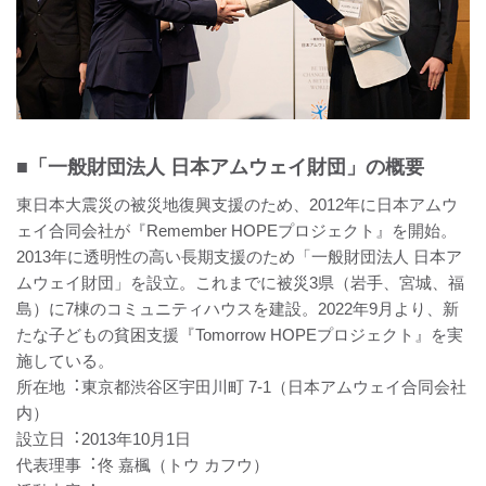
■「⼀般財団法⼈ 日本アムウェイ財団」の概要
東日本大震災の被災地復興支援のため、2012年に日本アムウ
ェイ合同会社が『Remember HOPEプロジェクト』を開始。
2013年に透明性の高い長期支援のため「一般財団法人 日本ア
ムウェイ財団」を設立。これまでに被災3県（岩手、宮城、福
島）に7棟のコミュニティハウスを建設。2022年9月より、新
たな子どもの貧困支援『Tomorrow HOPEプロジェクト』を実
施している。
所在地︓東京都渋⾕区宇田川町 7-1（日本アムウェイ合同会社
内）
設立日︓2013年10月1日
代表理事︓佟 嘉楓（トウ カフウ）