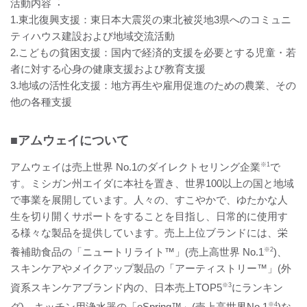
活動内容︓
1.東北復興支援：東日本大震災の東北被災地3県へのコミュニ
ティハウス建設および地域交流活動
2.こどもの貧困支援：国内で経済的支援を必要とする児童・若
者に対する心身の健康支援および教育支援
3.地域の活性化支援：地方再生や雇用促進のための農業、その
他の各種支援
■アムウェイについて
アムウェイは売上世界 No.1のダイレクトセリング企業
※1
で
す。ミシガン州エイダに本社を置き、世界100以上の国と地域
で事業を展開しています。人々の、すこやかで、ゆたかな人
生を切り開くサポートをすることを目指し、日常的に使用す
る様々な製品を提供しています。売上上位ブランドには、栄
養補助食品の「ニュートリライト™」(売上高世界 No.1
※2
)、
スキンケアやメイクアップ製品の「アーティストリー™」(外
資系スキンケアブランド内の、日本売上TOP5
※3
にランキン
グ)、キッチン用浄水器の「eSpring™」(売上高世界No.1
※4
)な