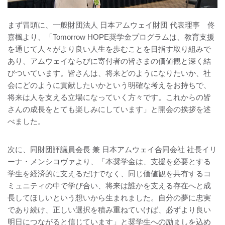
まず冒頭に、一般財団法人 日本アムウェイ財団 代表理事 佟
嘉楓より、「Tomorrow HOPE奨学金プログラムは、教育支援
を通じて人々がより良い人生を歩むことを目指す取り組みで
あり、アムウェイならびに寄付者の皆さまの価値観と深く結
びついています。皆さんは、将来どのようになりたいか、社
会にどのように貢献したいかという明確な考えをお持ちで、
将来は人を支える立場になっていく方々です。これからの皆
さんの成長をとても楽しみにしています」と開会の挨拶を述
べました。
次に、同財団評議員会長 兼 日本アムウェイ合同会社 社長イリ
ーナ・メンシコヴァより、「本奨学金は、支援を必要とする
学生を経済的に支えるだけでなく、同じ価値観を共有するコ
ミュニティの中で学び合い、将来は誰かを支える存在へと成
長してほしいという想いから生まれました。自分の夢に忠実
であり続け、正しい選択を積み重ねていけば、必ずより良い
明日につながると信じています」と奨学生への励ましを込め