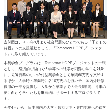
当財団は、2022年9月より社会問題のひとつである「子どもの
貧困」への支援活動として、『Tomorrow HOPEプロジェク
ト』に取り組んでいます。
本奨学金プログラムは、Tomorrow HOPEプロジェクトの一環
として、経済的な理由で大学等への進学が困難な学生を対象
に、返還義務のない給付型奨学金として年間60万円を支給す
るほか、入学時・卒業時に各10万円のお祝い金、国内外研修
費用の一部を提供し、入学から卒業までの最長6年間、将来の
夢に向かう学生たちを継続的にサポートするプログラムで
す。
今年4月から、日本国内の大学・短期大学・専門学校への進学