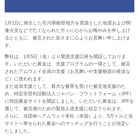
1月1日に発生した石川県能登地方を震源とした地震および関
連火災などで亡くなられた方々に心からお悔やみを申し上げ
るとともに、被災された皆さまに心よりお見舞い申し上げま
す。
弊社は、1月5日（金）より緊急支援口座を開設しておりま
す。いただいた募金は、支援プログラムの一環として、被災
されたアムウェイ会員の支援（お見舞いや支援物資の発送な
ど）に使われます。
また追加支援として、甚大な被害を受けた被災地支援のた
め、特定非営利活動法人ジャパン・プラットフォーム（JPF）
に特設募金サイトを開設しました。いただいた募金は、JPFを
通じて、被災者のための緊急人道支援に役立てられます。
さらに、当団体へアムウェイ本社（米国）より、5万ドルと当
サイトへ寄せられた募金へのマッチングを行うことが決定い
たしました。