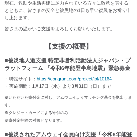
現在、救助や生活再建に尽力されている方々に敬意を表する
とともに、皆さまの安全と被災地の1日も早い復興をお祈り申
し上げます。
皆さまの温かいご支援をよろしくお願いいたします。
【支援の概要】
■被災地人道支援 特定非営利活動法人ジャパン・プ
ラットフォーム 『令和6年能登半島地震』緊急募金
・特設サイト：
https://congrant.com/project/jpf/10164
・実施期間：1月17日（水）より3月31日（日）まで
※いただいた寄付金に対し、アムウェイよりマッチング基金を拠出しま
す。
※クレジットカードによる寄付のみ
※寄付金控除の対象となります。
■被災されたアムウェイ会員向け支援「令和6年能登