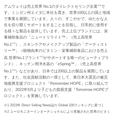
アムウェイは売上世界 No.1のダイレクトセリング企業
※1
で
す。ミシガン州エイダに本社を置き、世界100以上の国と地域
で事業を展開しています。人々の、すこやかで、ゆたかな人
生を切り開くサポートをすることを目指し、日常的に使用す
る様々な製品を提供しています。売上上位ブランドには、栄
養補助食品の「ニュートリライト™」（売上高世界
No.1
※2
）、スキンケアやメイクアップ製品の「アーティスト
リー™」（植物由来のビタミン・栄養補助食品における売上
高 世界No.1ブランド
※3
がサポートする唯一のビューティブラ
ンド）、キッチン用浄水器の「eSpring™」（売上高世界
No.1
※4
）などがあり、日本では200以上の製品を展開していま
す。また、社会貢献活動の一環として、東日本大震災の被災
地復興支援プロジェクト「Remember HOPE」に取り組んで
おり、2022年9月より子どもの貧困支援『Tomorrow HOPEプ
ロジェクト』を実施しています。
※1 2023年 Direct Selling News誌の Global 100ランキングに基づく
※2 ユーロモニターインターナショナルにより実施された世界のビタミ