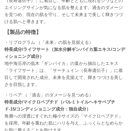
（長寿遺伝子）」に着目し、年齢とともに現れるシワなどの
エイジングサインが気になる肌を整えます。過去のダメージ
を見つめ、現在の肌を守り、そして未来まで美しく輝きつづ
ける肌へと導きます。
【製品の特徴】
・リプログラム （「未来」の肌を見据える）
特長成分/ライフサート（加水分解ギンバイカ葉エキス/コンデ
ィショニング成分）
地中海沿岸の低木「ギンバイカ」の葉から抽出したエキス
「ライフサート」は、「サーチュイン（長寿遺伝子）」に着
目して開発された成分。未来を見据えて、輝きつづける美し
さを目指します。
・リペア （「過去」のダメージを見つめる）
特長成分/マイクロペプチド（パルミトイルヘキサペプチ
ド-15/コンディショニング成分：独自成分）
角層への浸透にすぐれた極小サイズの「マイクロペプチド」
を採用。年齢を重ねた肌にハリを与え、ふっくらとなめらか
な肌に整えることを助けます。