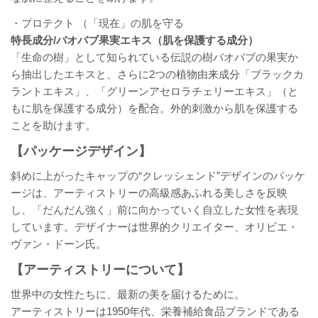
・プロテクト （「現在」の肌を守る
特長成分/バオバブ果実エキス（肌を保護する成分）
「生命の樹」として知られている伝説の樹バオバブの果実か
ら抽出したエキスと、さらに2つの植物由来成分「ブラックカ
ラントエキス」、「グリーンアセロラチェリーエキス」（と
もに肌を保護する成分）を配合。外的刺激から肌を保護する
ことを助けます。
【パッケージデザイン】
斜めに上がったキャップの“クレッシェンド”デザインのパッケ
ージは、アーティストリーの高級感あふれる美しさを反映
し、「だんだん強く」前に向かっていく自立した女性を表現
しています。デザイナーは世界的クリエイター、オリビエ・
ヴァン・ドーン氏。
【アーティストリーについて】
世界中の女性たちに、最新の美を届けるために。
アーティストリーは1950年代、栄養補給食品ブランドである