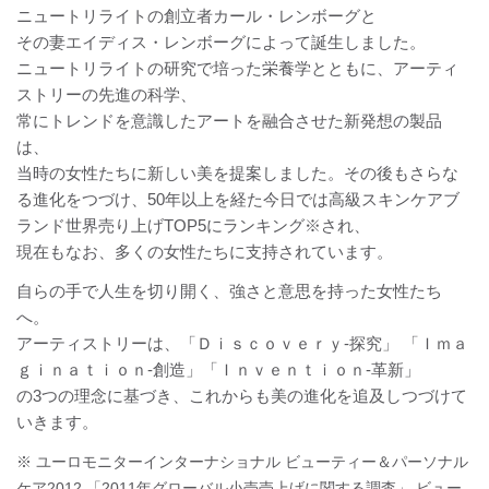
ニュートリライトの創立者カール・レンボーグと
その妻エイディス・レンボーグによって誕生しました。
ニュートリライトの研究で培った栄養学とともに、アーティ
ストリーの先進の科学、
常にトレンドを意識したアートを融合させた新発想の製品
は、
当時の女性たちに新しい美を提案しました。その後もさらな
る進化をつづけ、50年以上を経た今日では高級スキンケアブ
ランド世界売り上げTOP5にランキング※され、
現在もなお、多くの女性たちに支持されています。
自らの手で人生を切り開く、強さと意思を持った女性たち
へ。
アーティストリーは、「Ｄｉｓｃｏｖｅｒｙ-探究」 「Ｉｍａ
ｇｉｎａｔｉｏｎ-創造」「Ｉｎｖｅｎｔｉｏｎ-革新」
の3つの理念に基づき、これからも美の進化を追及しつづけて
いきます。
※ ユーロモニターインターナショナル ビューティー＆パーソナル
ケア2012 「2011年グローバル小売売上げに関する調査」 ビュー