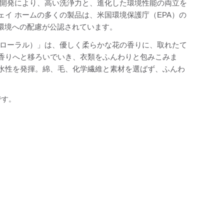
の開発により、高い洗浄力と、進化した環境性能の両立を
イ ホームの多くの製品は、米国環境保護庁（EPA）の
て、人と環境への配慮が公認されています。
フローラル）」は、優しく柔らかな花の香りに、取れたて
香りへと移ろいでいき、衣類をふんわりと包みこみま
水性を発揮。綿、毛、化学繊維と素材を選ばず、ふんわ
です。