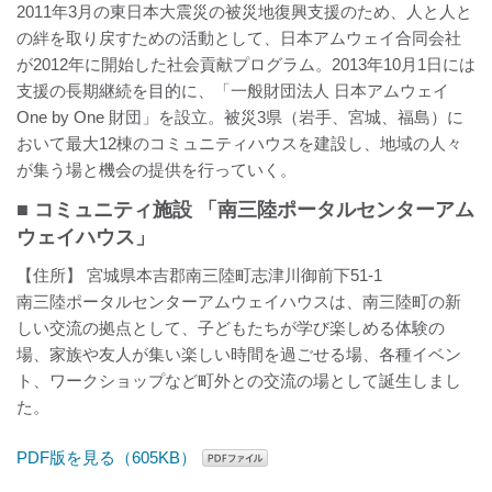
2011年3月の東日本大震災の被災地復興支援のため、人と人と
の絆を取り戻すための活動として、日本アムウェイ合同会社
が2012年に開始した社会貢献プログラム。2013年10月1日には
支援の長期継続を目的に、「一般財団法人 日本アムウェイ
One by One 財団」を設立。被災3県（岩手、宮城、福島）に
おいて最大12棟のコミュニティハウスを建設し、地域の人々
が集う場と機会の提供を行っていく。
■ コミュニティ施設 「南三陸ポータルセンターアム
ウェイハウス」
【住所】 宮城県本吉郡南三陸町志津川御前下51-1
南三陸ポータルセンターアムウェイハウスは、南三陸町の新
しい交流の拠点として、子どもたちが学び楽しめる体験の
場、家族や友人が集い楽しい時間を過ごせる場、各種イベン
ト、ワークショップなど町外との交流の場として誕生しまし
た。
PDF版を見る（605KB）