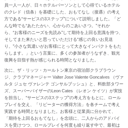
員一人一人が、日々ホテルパーソンとして心得ているホテル
のクレド（信条）を基礎にした、おもてなし（接遇）の考え
方である“サービスの3ステップ”について説明しました。「ど
んな時でも“あたたかい、心からのごあいさつ。”それか
ら、“お客様のニーズを先読み”して期待を上回る意識を持つ、
そしてまた来たいと思っていただける“感じの良いお見送
り。”小さな気遣いがお客様にとって大きなインパクトをもた
らします。」という言葉に、多くの参加者がうなずき、観光
復興を目指す熱が感じられる時間となりました。
次に、ザ・リッツ・カールトン東京の宿泊部クラブラウン
ジ、クラブマネージャー Valter Jose Valente Goncalves （ヴァ
ルタ ジュセ ヴァレンテ ゴンサルブッシュ）と、料飲部タワー
ズ、スーパーバイザーのLeon Cates （レオン ケイツ）が実技
を担当し、“サービスの3ステップ”の考え方をもとに、ロール
プレイを交え、「リピーターの獲得方法」を各チームで考え
実践する時間となりました。お客様と従業員に分かれて、
「期待を上回るおもてなし」を念頭に、二人からのアドバイ
スを受けつつ、ロールプレイを何度も繰り返す中で、最初は