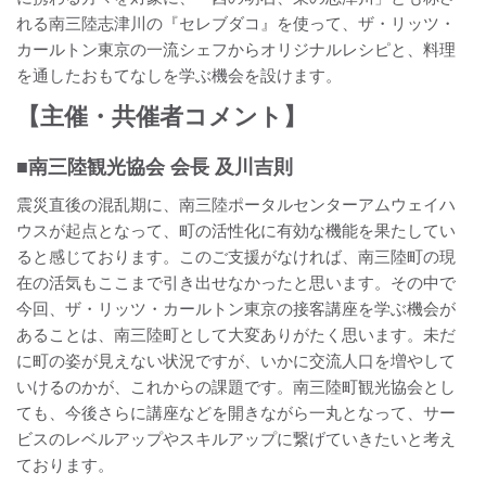
れる南三陸志津川の『セレブダコ』を使って、ザ・リッツ・
カールトン東京の一流シェフからオリジナルレシピと、料理
を通したおもてなしを学ぶ機会を設けます。
【主催・共催者コメント】
■南三陸観光協会 会長 及川吉則
震災直後の混乱期に、南三陸ポータルセンターアムウェイハ
ウスが起点となって、町の活性化に有効な機能を果たしてい
ると感じております。このご支援がなければ、南三陸町の現
在の活気もここまで引き出せなかったと思います。その中で
今回、ザ・リッツ・カールトン東京の接客講座を学ぶ機会が
あることは、南三陸町として大変ありがたく思います。未だ
に町の姿が見えない状況ですが、いかに交流人口を増やして
いけるのかが、これからの課題です。南三陸町観光協会とし
ても、今後さらに講座などを開きながら一丸となって、サー
ビスのレベルアップやスキルアップに繋げていきたいと考え
ております。