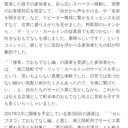
緊張した様子の参加者も、自ら広いスペースへ移動し、実際
のお客様対応を想定して、「自分から声をかける」や「名前
を聞き出す」など、リピーター獲得に繋がるエッセンスを試
すなど、次第に盛り上がりを見せました。料飲部のレオンか
ら、「ザ・リッツ・カールトンの従業員でも気づかない、前
向きなおもてなしを感じました。素晴らしいです！」という
コメントに、嬉しそうに笑顔を浮かべる参加者たちの顔が印
象的でした。
「『接客』でおもてなし編」の講座を受講した参加者から
は、「南三陸町でザ・リッツ・カールトンのサービスを学ぶ
という、思いもよらない貴重な体験でした。日常では気づか
ない細かい気配り術がたくさんあったので、今後に繋げた
い。」と、自分たちのサービス業に生かしながら、これから
は伝える立場として町全体のおもてなし向上に意欲を示す方
も多くいらっしゃいました。
2017年2月に開催を予定している第2回目の講座は、「『セレ
ブダコ』でおもてなし編」と題し、南三陸町内でサービス業
に携わる方々を対象に、「西の明石、東の志津川」とも称さ