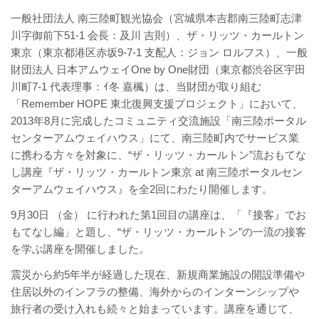
一般社団法人 南三陸町観光協会（宮城県本吉郡南三陸町志津
川字御前下51-1 会長：及川 吉則）、ザ・リッツ・カールトン
東京（東京都港区赤坂9-7-1 支配人：ジョン ロルフス）、一般
財団法人 日本アムウェイOne by One財団（東京都渋谷区宇田
川町7-1 代表理事：ｲ冬 嘉楓）は、当財団が取り組む
「Remember HOPE 東北復興支援プロジェクト」において、
2013年8月に完成したコミュニティ交流施設「南三陸ポータル
センターアムウェイハウス」にて、南三陸町内でサービス業
に携わる方々を対象に、“ザ・リッツ・カールトン”流おもてな
し講座『ザ・リッツ・カールトン東京 at 南三陸ポータルセン
ターアムウェイハウス』を全2回にわたり開催します。
9月30日 （金） に行われた第1回目の講座は、「『接客』でお
もてなし編」と題し、“ザ・リッツ・カールトン”の一流の接客
を学ぶ講座を開催しました。
震災から約5年半が経過した現在、新規商業施設の開設準備や
住居以外のインフラの整備、海外からのインターンシップや
旅行者の受け入れも続々と始まっています。講座を通じて、