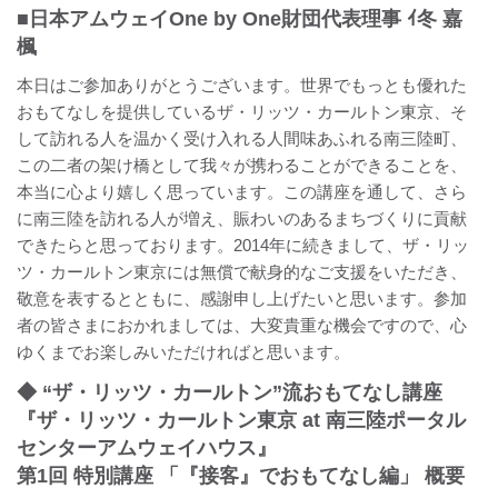
■日本アムウェイOne by One財団代表理事 ｲ冬 嘉
楓
本日はご参加ありがとうございます。世界でもっとも優れた
おもてなしを提供しているザ・リッツ・カールトン東京、そ
して訪れる人を温かく受け入れる人間味あふれる南三陸町、
この二者の架け橋として我々が携わることができることを、
本当に心より嬉しく思っています。この講座を通して、さら
に南三陸を訪れる人が増え、賑わいのあるまちづくりに貢献
できたらと思っております。2014年に続きまして、ザ・リッ
ツ・カールトン東京には無償で献身的なご支援をいただき、
敬意を表するとともに、感謝申し上げたいと思います。参加
者の皆さまにおかれましては、大変貴重な機会ですので、心
ゆくまでお楽しみいただければと思います。
◆ “ザ・リッツ・カールトン”流おもてなし講座
『ザ・リッツ・カールトン東京 at 南三陸ポータル
センターアムウェイハウス』
第1回 特別講座 「『接客』でおもてなし編」 概要