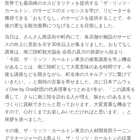
世界でも最高峰のホスピタリティを提供する「ザ・リッツ・
カールトン」のサービスのエッセンスを学び、リピーターを
獲得できる「おもてなし」のサービスを提供することで、今
後の更なる観光復興につなげることを目指しました。
当日は、さんさん商店街や町内にて、各店舗や施設のサービ
スの向上に意欲を示す30名以上が集まりました。おもてなし
講座は、南三陸町観光協会 会長の及川の挨拶から始まり、
「今回、ザ・リッツ・カールトン東京の接客講座を学ぶ機会
があることは、南三陸町として大変意味のある時間です。今
後も講座などを開きながら、町全体のスキルアップに繋げて
いきたい。」と期待の言葉を寄せました。次に日本アムウェ
イOne by One財団の代表理事をつとめるｲ冬が、「この講座を
通して、さらに南三陸を訪れる人が増え、賑わいのあるまち
づくりに貢献できたらと思っております。大変貴重な機会で
すので、心行くまでお楽しみいただければと思います。」と
挨拶を述べました。
その後、ザ・リッツ・カールトン東京の人材開発部ラーニン
グマネージャーの上島より、ザ・リッツ・カールトンの従業