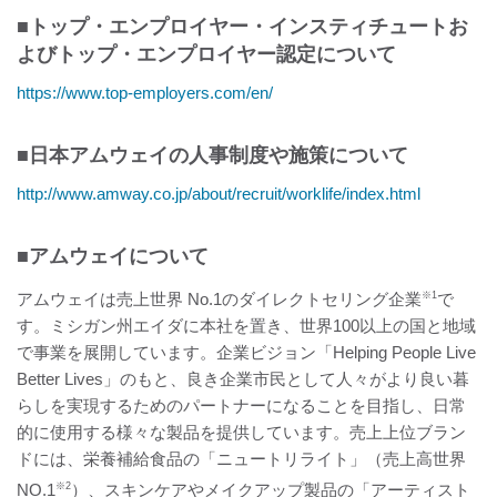
■トップ・エンプロイヤー・インスティチュートお
よびトップ・エンプロイヤー認定について
https://www.top-employers.com/en/
■日本アムウェイの人事制度や施策について
http://www.amway.co.jp/about/recruit/worklife/index.html
■アムウェイについて
アムウェイは売上世界 No.1のダイレクトセリング企業
※1
で
す。ミシガン州エイダに本社を置き、世界100以上の国と地域
で事業を展開しています。企業ビジョン「Helping People Live
Better Lives」のもと、良き企業市民として人々がより良い暮
らしを実現するためのパートナーになることを目指し、日常
的に使用する様々な製品を提供しています。売上上位ブラン
ドには、栄養補給食品の「ニュートリライト」（売上高世界
NO.1
※2
）、スキンケアやメイクアップ製品の「アーティスト