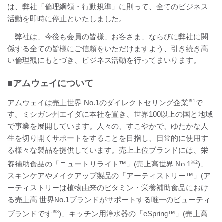
は、弊社「倫理綱領・行動規準」に則って、全てのビジネス
活動を即時に停止といたしました。
弊社は、今後も会員の皆様、お客さま、ならびに弊社に関
係する全ての皆様にご信頼をいただけますよう、引き続き高
い倫理観にもとづき、ビジネス活動を行ってまいります。
■アムウェイについて
アムウェイは売上世界 No.1のダイレクトセリング企業
※1
で
す。ミシガン州エイダに本社を置き、世界100以上の国と地域
で事業を展開しています。人々の、すこやかで、ゆたかな人
生を切り開くサポートをすることを目指し、日常的に使用す
る様々な製品を提供しています。売上上位ブランドには、栄
養補助食品の「ニュートリライト™」(売上高世界 No.1
※2
)、
スキンケアやメイクアップ製品の「アーティストリー™」(ア
ーティストリーは植物由来のビタミン・栄養補助食品におけ
る売上高 世界No.1ブランドがサポートする唯一のビューティ
ブランドです
※3
)、キッチン用浄水器の「eSpring™」(売上高