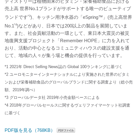
ティストリーは植物由来のビタミン・栄養補助食品における
売上高 世界No.1ブランドがサポートする唯一のビューティブ
ランドです
*3
)、キッチン用浄水器の「eSpring™」(売上高世界
No.1
*4
)などがあり、日本では200以上の製品を展開していま
す。また、社会貢献活動の一環として、東日本大震災の被災
地復興支援プロジェクト「Remember HOPE」に力を入れて
おり、活動の中心となるコミュニティハウスの建設支援を通
じて、地域の人々が集う場と機会の提供を行っています。
*1 2021年 Direct Selling News誌の Global 100ランキングに基づく
*2 ユーロモニターインターナショナルにより実施された世界のビタミ
ンおよび栄養補助食品のグローバルブランドに関する調査より（総小売
額、2019年調べ）
*3 グローバルデータ社 2019年小売金額ベースによる
*4 2018年グローバルセールスに関するヴェリファイマーケット社調査
に基づく
PDF版を見る（768KB）