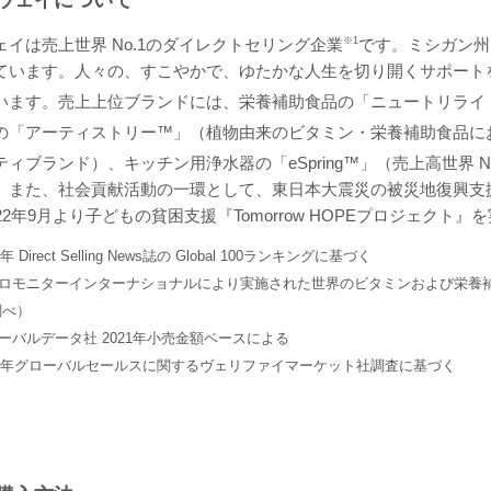
ウェイについて
ェイは売上世界 No.1のダイレクトセリング企業
※1
です。ミシガン州
ています。人々の、すこやかで、ゆたかな人生を切り開くサポート
います。売上上位ブランドには、栄養補助食品の「ニュートリライト™
の「アーティストリー™」（植物由来のビタミン・栄養補助食品におけ
ィブランド）、キッチン用浄水器の「eSpring™」（売上高世界 No
。また、社会貢献活動の一環として、東日本大震災の被災地復興支援プロ
22年9月より子どもの貧困支援『Tomorrow HOPEプロジェクト
3年 Direct Selling News誌の Global 100ランキングに基づく
ーロモニターインターナショナルにより実施された世界のビタミンおよび栄養
調べ）
ローバルデータ社 2021年小売金額ベースによる
020年グローバルセールスに関するヴェリファイマーケット社調査に基づく