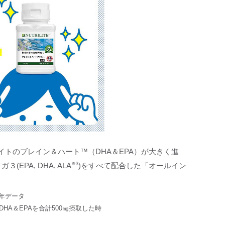
トのブレイン＆ハート™（DHA＆EPA）が大きく進
EPA, DHA, ALA
※3
)をすべて配合した「オールイン
2年データ
HA＆EPAを合計500㎎摂取した時