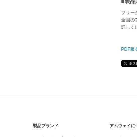
■製品
フリーダ
全国の
詳しく
PDF版
製品ブランド
アムウェイに