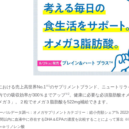
における売上高世界No.1
※1
のサプリメントブランド、ニュートリライ
内での吸収効率が300％までアップ
※2
。健康に必要な必須脂肪酸オメガ３(
メガ３」。２粒でオメガ３脂肪酸を522mg補給できます。
ローバルデータ調べ：オメガサプリメントカテゴリー：総小売額シェア% 202
4時間以内に血液中に存在するDHA＆EPAの濃度を比較することによって算出 ※D
A＝α-リノレン酸