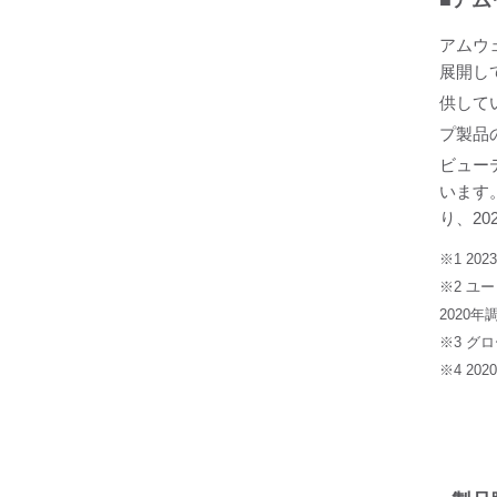
■アム
アムウ
展開し
供して
プ製品
ビューテ
います
り、20
※1 202
※2 ユ
2020年
※3 グ
※4 2