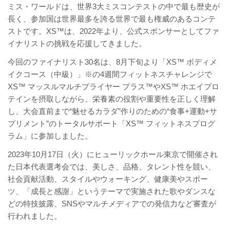
ミス・ワールドは、世界3大ミスコンテストの中で最も歴史が
長く、参加国は世界最多を誇る世界で最も権威のあるコンテ
ストです。XS™は、2022年より、公式スポンサーとしてファ
イナリストの挑戦を応援してきました。
今回のファイナリスト30名は、8月下旬より「XS™ ボディメ
イクコース（中級）」※の4週間フィットネスチャレンジで
XS™ マッスルマルチプライヤー プラス™やXS™ ホエイプロ
テインを摂取しながら、栄養素の役割や重要性を正しく理解
し、大会直前まで“魅せるカラダ”作りのための“食事+運動+サ
プリメント”のトータルサポート「XS™ フィットネスプログ
ラム」に参加しました。
2023年10月17日（火）にヒューリックホール東京で開催され
た日本代表選考会では、美しさ、品格、タレント性を競い、
社会貢献活動、スタイルやウォーキング、健康美やスポー
ツ、「成長と感謝」というテーマで実施された歌やダンスな
どの特技披露、SNSやマルチメディアでの発信力など審査が
行われました。