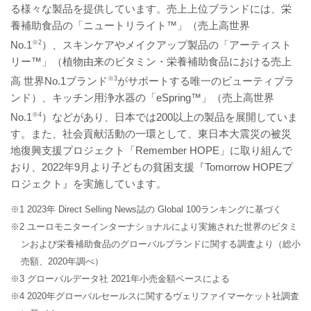
る様々な製品を提供しています。売上上位ブランドには、栄
養補助食品の「ニュートリライト™」（売上高世界
No.1
※2
）、スキンケアやメイクアップ製品の「アーティスト
リー™」（植物由来のビタミン・栄養補助食品における売上
高 世界No.1ブランド
※3
がサポートする唯一のビューティブラ
ンド）、キッチン用浄水器の「eSpring™」（売上高世界
No.1
※4
）などがあり、日本では200以上の製品を展開していま
す。また、社会貢献活動の一環として、東日本大震災の被災
地復興支援プロジェクト「Remember HOPE」に取り組んで
おり、2022年9月より子どもの貧困支援『Tomorrow HOPEプ
ロジェクト』を実施しています。
※1 2023年 Direct Selling News誌の Global 100ランキングに基づく
※2 ユーロモニターインターナショナルにより実施された世界のビタミ
ンおよび栄養補助食品のグローバルブランドに関する調査より（総小
売額、2020年調べ）
※3 グローバルデータ社 2021年小売金額ベースによる
※4 2020年グローバルセールスに関するヴェリファイマーケット社調査