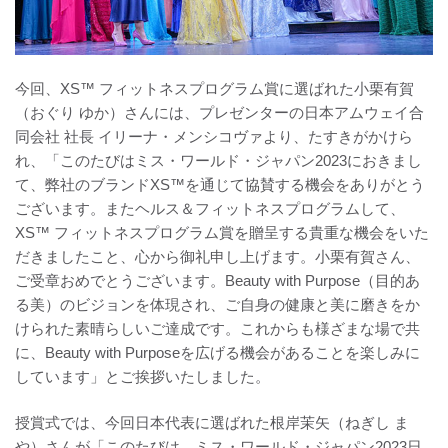
今回、XS™ フィットネスプログラム賞に選ばれた小栗有賀
（おぐり ゆか）さんには、プレゼンターの日本アムウェイ合
同会社 社長 イリーナ・メンシコヴァより、たすきがかけら
れ、「このたびはミス・ワールド・ジャパン2023におきまし
て、弊社のブランドXS™を通じて協賛する機会をありがとう
ございます。またヘルス＆フィットネスプログラムして、
XS™ フィットネスプログラム賞を贈呈する貴重な機会をいた
だきましたこと、心から御礼申し上げます。小栗有賀さん、
ご受章おめでとうございます。Beauty with Purpose（目的あ
る美）のビジョンを体現され、ご自身の健康と美に磨きをか
けられた素晴らしいご達成です。これからも様ざまな場で共
に、Beauty with Purposeを広げる機会があることを楽しみに
しています」とご挨拶いたしました。
授賞式では、今回日本代表に選ばれた根岸茉矢（ねぎし ま
や）さんが「このたびは、ミス・ワールド・ジャパン2023日