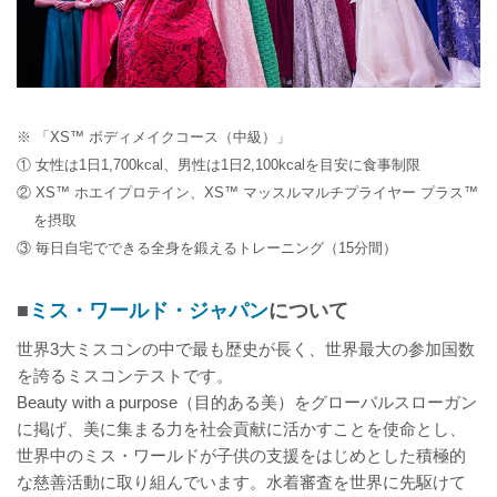
※ 「XS™ ボディメイクコース（中級）」
① ⼥性は1⽇1,700kcal、男性は1⽇2,100kcalを⽬安に⾷事制限
② XS™ ホエイプロテイン、XS™ マッスルマルチプライヤー プラス™
を摂取
③ 毎⽇⾃宅でできる全⾝を鍛えるトレーニング（15分間）
■
ミス・ワールド・ジャパン
について
世界3大ミスコンの中で最も歴史が長く、世界最大の参加国数
を誇るミスコンテストです。
Beauty with a purpose（目的ある美）をグローバルスローガン
に掲げ、美に集まる力を社会貢献に活かすことを使命とし、
世界中のミス・ワールドが子供の支援をはじめとした積極的
な慈善活動に取り組んでいます。水着審査を世界に先駆けて