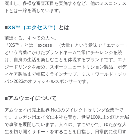
廃止し、多様な審査項目を実施するなど、他のミスコンテス
トとは一線を画しています。
■
XS™（エクセス™）
とは
前進する、すべての人へ。
「XS™」とは「excess」（大量）という意味で「エナジー」
という言葉にかけたブランドネームで常にチャレンジを続
け、自身の生活を楽しむことを体現するブランドです。エナ
ジードリンクを始め、スポーツニュートリション製品、ボデ
ィケア製品まで幅広くラインナップ。ミス・ワールド・ジャ
パン2023のオフィシャルスポンサーです。
■アムウェイについて
アムウェイは売上世界 No.1のダイレクトセリング企業
※1
で
す。ミシガン州エイダに本社を置き、世界100以上の国と地域
で事業を展開しています。人々の、すこやかで、ゆたかな人
生を切り開くサポートをすることを目指し、日常的に使用す