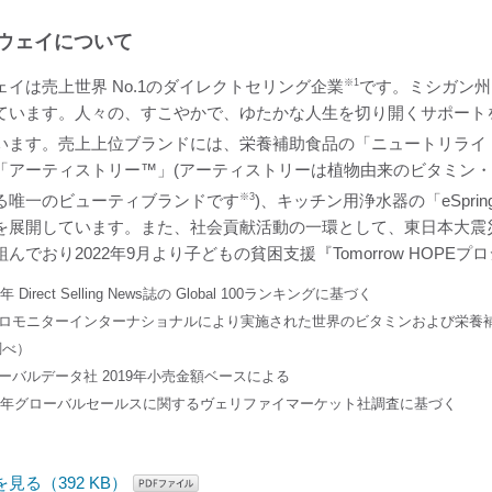
ウェイについて
ェイは売上世界 No.1のダイレクトセリング企業
※1
です。ミシガン州
ています。人々の、すこやかで、ゆたかな人生を切り開くサポート
います。売上上位ブランドには、栄養補助食品の「ニュートリライト™
「アーティストリー™」(アーティストリーは植物由来のビタミン・栄
る唯一のビューティブランドです
※3
)、キッチン用浄水器の「eSprin
を展開しています。また、社会貢献活動の一環として、東日本大震災の被
んでおり2022年9月より子どもの貧困支援『Tomorrow HOP
2年 Direct Selling News誌の Global 100ランキングに基づく
ーロモニターインターナショナルにより実施された世界のビタミンおよび栄養
調べ）
ローバルデータ社 2019年小売金額ベースによる
020年グローバルセールスに関するヴェリファイマーケット社調査に基づく
を見る（392 KB）