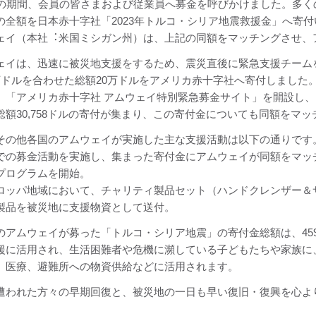
日の期間、会員の皆さまおよび従業員へ募金を呼びかけました。多くの皆
の全額を日本赤十字社「2023年トルコ・シリア地震救援金」へ寄
ェイ（本社︓米国ミシガン州）は、上記の同額をマッチングさせ、
ェイは、迅速に被災地支援をするため、震災直後に緊急支援チーム
万ドルを合わせた総額20万ドルをアメリカ赤十字社へ寄付しました
、「アメリカ赤十字社 アムウェイ特別緊急募金サイト」を開設し
総額30,758ドルの寄付が集まり、この寄付金についても同額をマ
その他各国のアムウェイが実施した主な支援活動は以下の通りです
での募金活動を実施し、集まった寄付金にアムウェイが同額をマッ
プログラムを開始。
ロッパ地域において、チャリティ製品セット（ハンドクレンザー＆
製品を被災地に支援物資として送付。
のアムウェイが募った「トルコ・シリア地震」の寄付金総額は、459
援に活用され、生活困難者や危機に瀕している子どもたちや家族に
、医療、避難所への物資供給などに活用されます。
遭われた方々の早期回復と、被災地の一日も早い復旧・復興を心よ