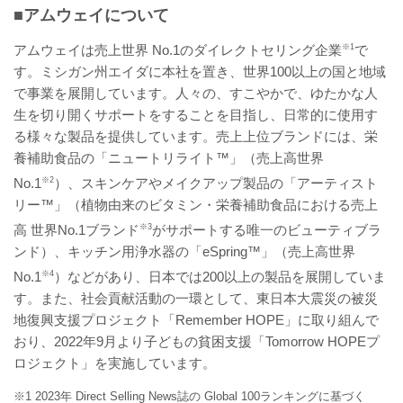
■アムウェイについて
アムウェイは売上世界 No.1のダイレクトセリング企業
※1
で
す。ミシガン州エイダに本社を置き、世界100以上の国と地域
で事業を展開しています。人々の、すこやかで、ゆたかな人
生を切り開くサポートをすることを目指し、日常的に使用す
る様々な製品を提供しています。売上上位ブランドには、栄
養補助食品の「ニュートリライト™」（売上高世界
No.1
※2
）、スキンケアやメイクアップ製品の「アーティスト
リー™」（植物由来のビタミン・栄養補助食品における売上
高 世界No.1ブランド
※3
がサポートする唯一のビューティブラ
ンド）、キッチン用浄水器の「eSpring™」（売上高世界
No.1
※4
）などがあり、日本では200以上の製品を展開していま
す。また、社会貢献活動の一環として、東日本大震災の被災
地復興支援プロジェクト「Remember HOPE」に取り組んで
おり、2022年9月より子どもの貧困支援「Tomorrow HOPEプ
ロジェクト」を実施しています。
※1 2023年 Direct Selling News誌の Global 100ランキングに基づく