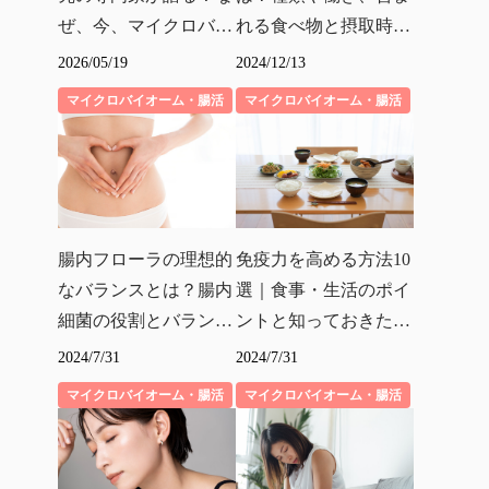
ぜ、今、マイクロバイ
れる食べ物と摂取時の
オームが世界で注目さ
注意点を解説
2026/05/19
2024/12/13
れているのか？
マイクロバイオーム・腸活
マイクロバイオーム・腸活
腸内フローラの理想的
免疫力を高める方法10
なバランスとは？腸内
選｜食事・生活のポイ
細菌の役割とバランス
ントと知っておきたい
を保つ方法
体の仕組み
2024/7/31
2024/7/31
マイクロバイオーム・腸活
マイクロバイオーム・腸活