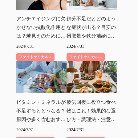
アンチエイジングに欠
鉄分不足だとどのよう
かせない抗酸化作用と
な症状が出る？目安の
は？若見えのためにで
摂取量や鉄分補給にお
きること
すすめの食べ物を解説
2024/7/31
2024/7/31
ファイトケミカルス
ファイトケミカルス
ビタミン・ミネラルが
疲労回復に役立つ食べ
不足するとどうなる？
物はこれ！効果的な選
原因や多く含むおすす
び方・調理法・注意点
め食材をわかりやすく
も紹介
2024/7/31
2024/7/31
紹介