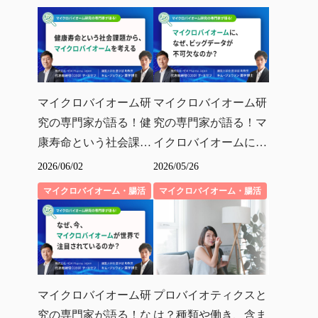
マイクロバイオーム研
マイクロバイオーム研
究の専門家が語る！マ
究の専門家が語る！健
イクロバイオームに、
康寿命という社会課題
なぜ、ビッグデータが
からマイクロバイオー
2026/05/26
2026/06/02
不可欠なのか？
ムを考える
マイクロバイオーム・腸活
マイクロバイオーム・腸活
マイクロバイオーム研
プロバイオティクスと
究の専門家が語る！な
は？種類や働き、含ま